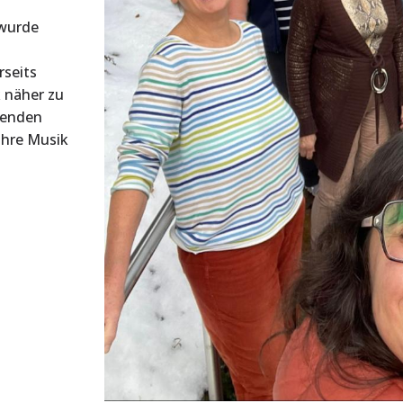
 wurde
rseits
 näher zu
benden
ihre Musik