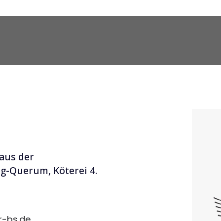
aus der
ig-Querum, Köterei 4.
r-bs.de