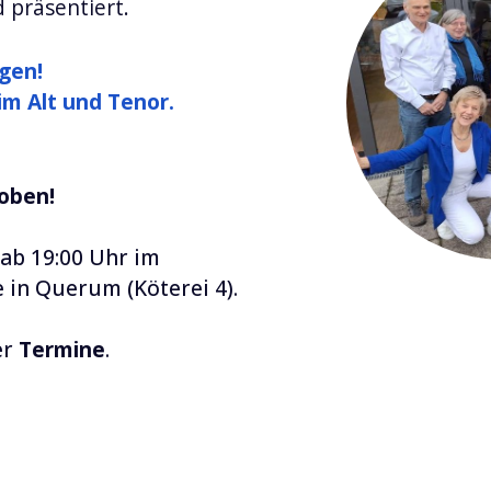
 präsentiert.
ngen!
m Alt und Tenor.
oben!
ab 19:00 Uhr im
 in Querum (Köterei 4).
er
Termine
.